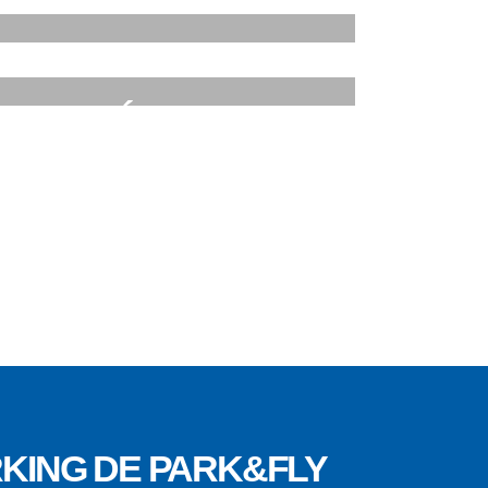
 TU
REVISIÓN
ULO
MECÁNICA
KING DE PARK&FLY